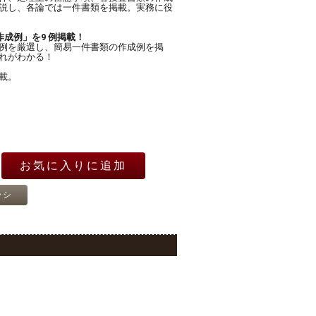
クイ
副検事、検事
説し、各論では一件書類を掲載。実務に役
弁護士
〇×
トを
成例」を9 例掲載！
着し
例を厳選し、簡易一件書類の作成例を掲
れがわかる！
載。
用
受け
A問
リー
限定
お気に入りに追加
も古
ラシ
和の警
ニュ
持に
改正
題集
。
ナン