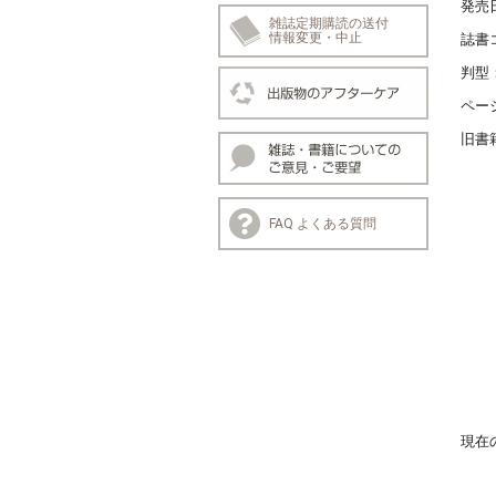
発売
雑誌定期購読の送付
情報変更・中止
誌書
判型
ペー
旧書
FAQ よくある質問
現在