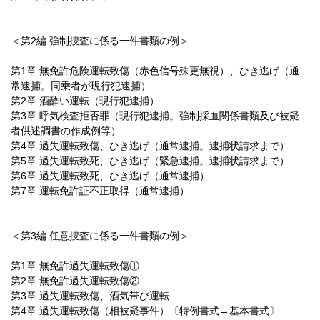
＜第2編 強制捜査に係る一件書類の例＞
第1章 無免許危険運転致傷（赤色信号殊更無視）、ひき逃げ（通
常逮捕。同乗者が現行犯逮捕）
第2章 酒酔い運転（現行犯逮捕）
第3章 呼気検査拒否罪（現行犯逮捕。強制採血関係書類及び被疑
者供述調書の作成例等）
第4章 過失運転致傷、ひき逃げ（通常逮捕。逮捕状請求まで）
第5章 過失運転致死、ひき逃げ（緊急逮捕。逮捕状請求まで）
第6章 過失運転致死、ひき逃げ（通常逮捕）
第7章 運転免許証不正取得（通常逮捕）
＜第3編 任意捜査に係る一件書類の例＞
第1章 無免許過失運転致傷①
第2章 無免許過失運転致傷②
第3章 過失運転致傷、酒気帯び運転
第4章 過失運転致傷（相被疑事件）〔特例書式→基本書式〕