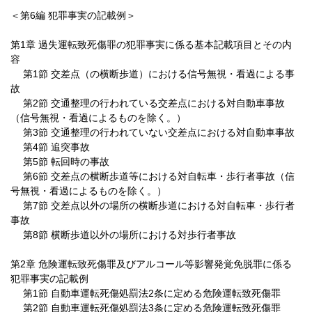
＜第6編 犯罪事実の記載例＞
第1章 過失運転致死傷罪の犯罪事実に係る基本記載項目とその内
容
第1節 交差点（の横断歩道）における信号無視・看過による事
故
第2節 交通整理の行われている交差点における対自動車事故
（信号無視・看過によるものを除く。）
第3節 交通整理の行われていない交差点における対自動車事故
第4節 追突事故
第5節 転回時の事故
第6節 交差点の横断歩道等における対自転車・歩行者事故（信
号無視・看過によるものを除く。）
第7節 交差点以外の場所の横断歩道における対自転車・歩行者
事故
第8節 横断歩道以外の場所における対歩行者事故
第2章 危険運転致死傷罪及びアルコール等影響発覚免脱罪に係る
犯罪事実の記載例
第1節 自動車運転死傷処罰法2条に定める危険運転致死傷罪
第2節 自動車運転死傷処罰法3条に定める危険運転致死傷罪