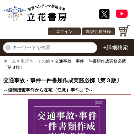
ログイン
新規会員登録
+詳細検索
ホーム
>
単行本・その他
>
交通事故・事件一件書類作成実務必携
〔第３版〕
交通事故・事件一件書類作成実務必携〔第３版〕
～強制捜査事件から在宅（任意）事件まで～