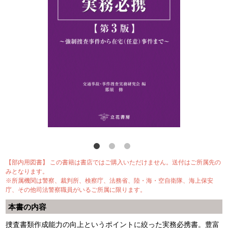
【部内用図書】 この書籍は書店ではご購入いただけません。送付はご所属先の
みとなります。
※所属機関は警察、裁判所、検察庁、法務省、陸・海・空自衛隊、海上保安
庁、その他司法警察職員がいるご所属に限ります。
本書の内容
捜査書類作成能力の向上というポイントに絞った実務必携書。豊富