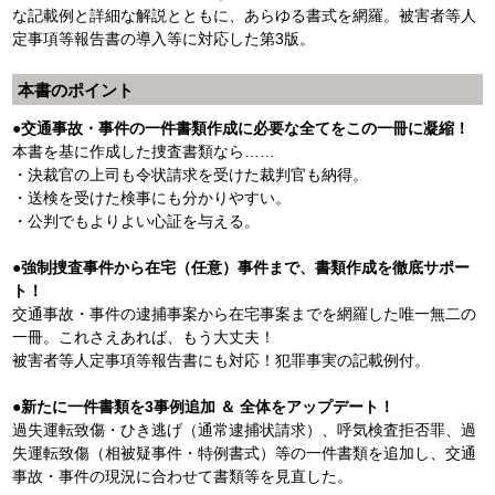
な記載例と詳細な解説とともに、あらゆる書式を網羅。被害者等人
定事項等報告書の導入等に対応した第3版。
本書のポイント
●交通事故・事件の一件書類作成に必要な全てをこの一冊に凝縮！
本書を基に作成した捜査書類なら……
・決裁官の上司も令状請求を受けた裁判官も納得。
・送検を受けた検事にも分かりやすい。
・公判でもよりよい心証を与える。
●強制捜査事件から在宅（任意）事件まで、書類作成を徹底サポー
ト！
交通事故・事件の逮捕事案から在宅事案までを網羅した唯一無二の
一冊。これさえあれば、もう大丈夫！
被害者等人定事項等報告書にも対応！犯罪事実の記載例付。
●新たに一件書類を3事例追加 ＆ 全体をアップデート！
過失運転致傷・ひき逃げ（通常逮捕状請求）、呼気検査拒否罪、過
失運転致傷（相被疑事件・特例書式）等の一件書類を追加し、交通
事故・事件の現況に合わせて書類等を見直した。