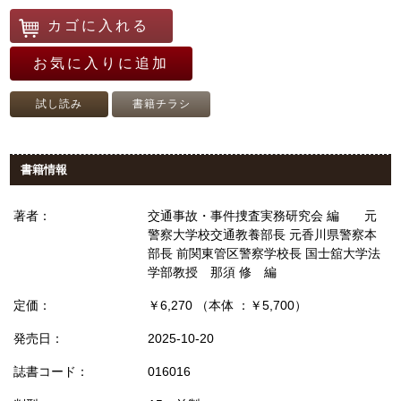
カゴに入れる
お気に入りに追加
試し読み
書籍チラシ
書籍情報
著者：
交通事故・事件捜査実務研究会 編 元
警察大学校交通教養部長 元香川県警察本
部長 前関東管区警察学校長 国士舘大学法
学部教授 那須 修 編
定価：
￥6,270 （本体 ：￥5,700）
発売日：
2025-10-20
誌書コード：
016016