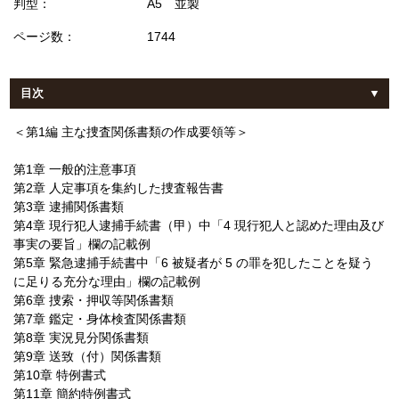
判型：
A5 並製
ページ数：
1744
目次
＜第1編 主な捜査関係書類の作成要領等＞
第1章 一般的注意事項
第2章 人定事項を集約した捜査報告書
第3章 逮捕関係書類
第4章 現行犯人逮捕手続書（甲）中「4 現行犯人と認めた理由及び
事実の要旨」欄の記載例
第5章 緊急逮捕手続書中「6 被疑者が 5 の罪を犯したことを疑う
に足りる充分な理由」欄の記載例
第6章 捜索・押収等関係書類
第7章 鑑定・身体検査関係書類
第8章 実況見分関係書類
第9章 送致（付）関係書類
第10章 特例書式
第11章 簡約特例書式